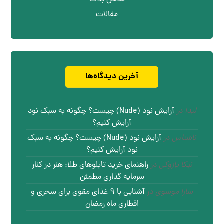
ساحل بلاگ
مقالات
آخرین دیدگاه‌ها
لیدا
در
آرایش نود (Nude) چیست؟ چگونه به سبک نود
آرایش کنیم؟
ناشناس
در
آرایش نود (Nude) چیست؟ چگونه به سبک
نود آرایش کنیم؟
نیکا پازوکی
در
راهنمای خرید تابلوهای طلا: هنر در کنار
سرمایه گذاری مطمئن
سارا موسوی
در
آشنایی با ۹ غذای مقوی برای سحری و
افطاری ماه رمضان