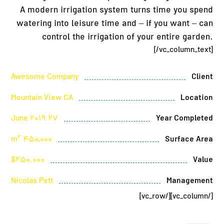
A modern irrigation system turns time you spend
watering into leisure time and – if you want – can
control the irrigation of your entire garden.
[/vc_column_text]
Awesome Company
Client
Mountain View CA
Location
27 June 2019
Year Completed
۲
450,000 m
Surface Area
$۲۵۰.۰۰۰
Value
Nicolas Pett
Management
[/vc_column][/vc_row]