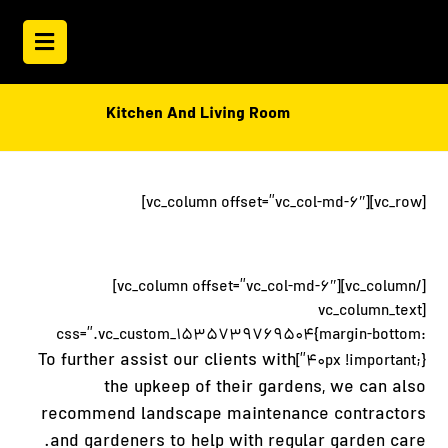
Kitchen And Living Room
[vc_row][vc_column offset=”vc_col-md-6″]
[/vc_column][vc_column offset=”vc_col-md-6″]
[vc_column_text
css=”.vc_custom_1535739769504{margin-bottom:
To further assist our clients with
40px !important;}”]
the upkeep of their gardens, we can also
recommend landscape maintenance contractors
and gardeners to help with regular garden care.