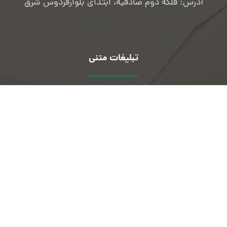
آدرس: فلکه دوم صادقیه، ابتدای بلوارفردوس شرق
تبلیغات متنی
فلزیاب
|
قیمت آوالانچ
|
فرزین طب
|
درمان
طب
|
مرام چت
|
اصفهان چت
|
بلیط
هواپیما
|
فلزیاب
|
خرید بلیط هوایپما مشهد
تهران
|
خرید بلیط هوایپما تهران مشهد
|
خرید بلیط هوایپما تهران استانبول
|
خرید
بلیط هوایپما تهران شیراز
|