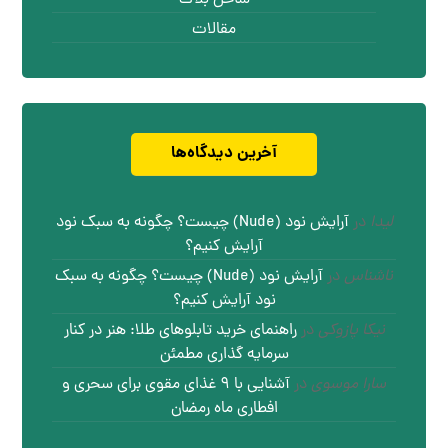
ساحل بلاگ
مقالات
آخرین دیدگاه‌ها
لیدا
در
آرایش نود (Nude) چیست؟ چگونه به سبک نود
آرایش کنیم؟
ناشناس
در
آرایش نود (Nude) چیست؟ چگونه به سبک
نود آرایش کنیم؟
نیکا پازوکی
در
راهنمای خرید تابلوهای طلا: هنر در کنار
سرمایه گذاری مطمئن
سارا موسوی
در
آشنایی با ۹ غذای مقوی برای سحری و
افطاری ماه رمضان